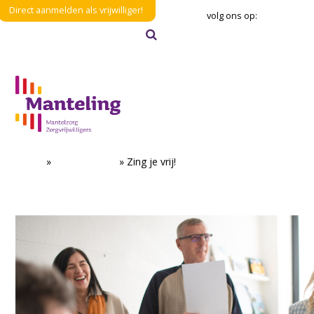
Direct aanmelden als vrijwilliger!
volg ons op:
Zoeken
Verzenden
Home
»
Evenementen
»
Zing je vrij!