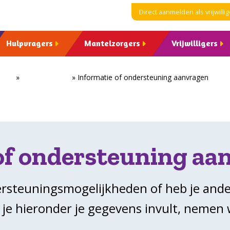
Direct aanmelden als vrijwillig
Hulpvragers
Mantelzorgers
Vrijwilligers
ome
»
Mantelzorgers
»
Informatie of ondersteuning aanvragen
of ondersteuning aa
ersteuningsmogelijkheden of heb je and
 je hieronder je gegevens invult, nemen 