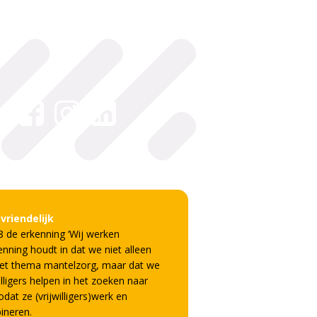
Facebook
Instagram
LinkedIn
riendelijk
8 de erkenning ‘Wij werken
enning houdt in dat we niet alleen
et thema mantelzorg, maar dat we
ligers helpen in het zoeken naar
at ze (vrijwilligers)werk en
ineren.