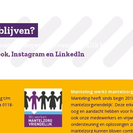
blijven?
mantelzorgers ontvangen? Klik hier.
ook, Instagram en LinkedIn
Manteling werkt mantelzorgv
g t/m
Manteling heeft sinds begin 201
ia 0118-
mantelzorgvriendelijk’. Deze erk
oog en aandacht hebben voor h
ook onze medewerkers en vrijwil
ondersteuning en oplossingen zod
mantelzorg kunnen blijven comb