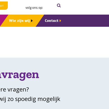
Zoeken
Verzenden
er!
volg ons op:
Wie zijn wij
Contact
nvragen
ere vragen?
wij zo spoedig mogelijk