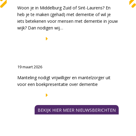
Woon je in Middelburg Zuid of Sint-Laurens? En
heb je te maken (gehad) met dementie of wil je
iets betekenen voor mensen met dementie in jouw
wijk? Dan nodigen wij…
LEES VERDER
Boekpresentatie ‘Mamadag: tot de
dementie ons scheidt’
19 maart 2026
Manteling nodigt vrijwilliger en mantelzorger uit
voor een boekpresentatie over dementie
LEES VERDER
BEKIJK HIER MEER NIEUWSBERICHTEN