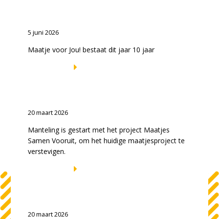
10 jaar Maatje voor Jou! bij
Manteling
5 juni 2026
Maatje voor Jou! bestaat dit jaar 10 jaar
LEES VERDER
Maatjes Samen Vooruit voor een
toekomstbestendig maatjesproject
20 maart 2026
Manteling is gestart met het project Maatjes
Samen Vooruit, om het huidige maatjesproject te
verstevigen.
LEES VERDER
Dementie raakt iedereen. Help jij
mee?
20 maart 2026