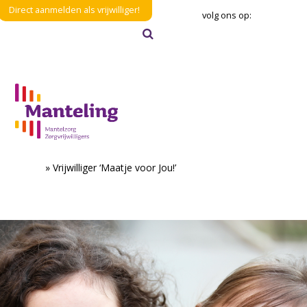
Direct aanmelden als vrijwilliger!
volg ons op:
Zoeken
Verzenden
Home
»
Vrijwilliger ‘Maatje voor Jou!’