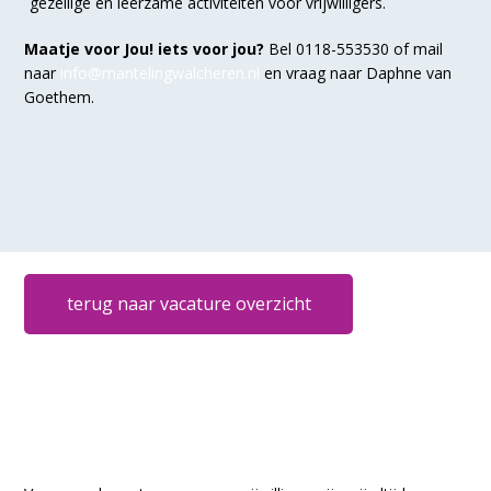
gezellige én leerzame activiteiten voor vrijwilligers.
Maatje voor Jou! iets voor jou?
Bel 0118-553530 of mail
naar
info@mantelingwalcheren.nl
en vraag naar Daphne van
Goethem.
terug naar vacature overzicht