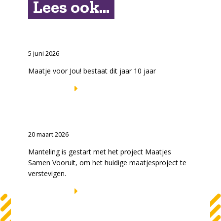
Lees ook...
10 jaar Maatje voor Jou! bij
Manteling
5 juni 2026
Maatje voor Jou! bestaat dit jaar 10 jaar
LEES VERDER
Maatjes Samen Vooruit voor een
toekomstbestendig maatjesproject
20 maart 2026
Manteling is gestart met het project Maatjes
Samen Vooruit, om het huidige maatjesproject te
verstevigen.
LEES VERDER
Dementie raakt iedereen. Help jij