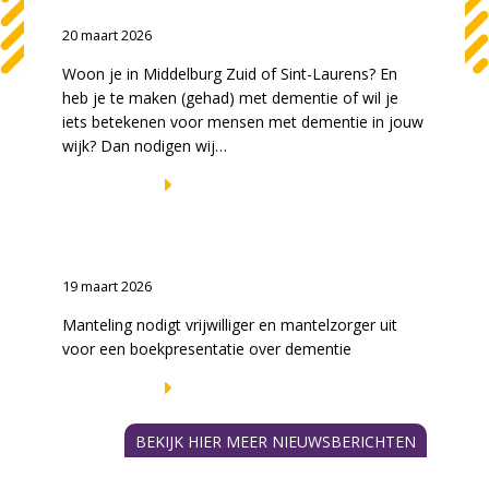
mee?
20 maart 2026
Woon je in Middelburg Zuid of Sint-Laurens? En
heb je te maken (gehad) met dementie of wil je
iets betekenen voor mensen met dementie in jouw
wijk? Dan nodigen wij…
LEES VERDER
Boekpresentatie ‘Mamadag: tot de
dementie ons scheidt’
19 maart 2026
Manteling nodigt vrijwilliger en mantelzorger uit
voor een boekpresentatie over dementie
LEES VERDER
BEKIJK HIER MEER NIEUWSBERICHTEN