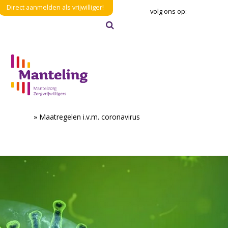
Direct aanmelden als vrijwilliger!
volg ons op:
Zoeken
Verzenden
Home
»
Maatregelen i.v.m. coronavirus