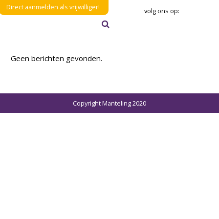
Direct aanmelden als vrijwilliger!
volg ons op:
Zoeken
Verzenden
Geen berichten gevonden.
Copyright Manteling 2020