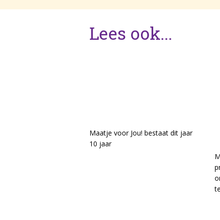
Lees ook...
10 jaar Maatje voor
Jou! bij Manteling
V
5 juni 2026
Maatje voor Jou! bestaat dit jaar
10 jaar
2
M
> Lees meer
p
o
t
>