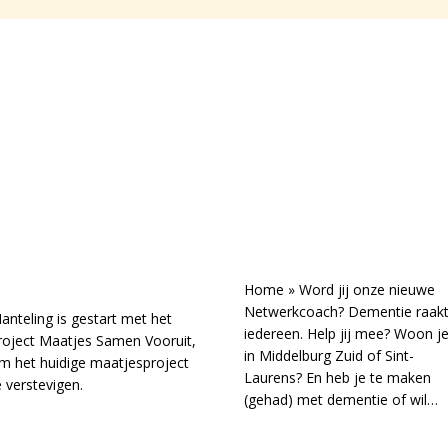
Maatjes Samen
Dementie raakt
ooruit voor een
iedereen. Help jij
toekomstbestendig
mee?
maatjesproject
20 maart 2026
Home » Word jij onze nieuwe
0 maart 2026
Netwerkcoach? Dementie raak
anteling is gestart met het
iedereen. Help jij mee? Woon j
roject Maatjes Samen Vooruit,
in Middelburg Zuid of Sint-
m het huidige maatjesproject
Laurens? En heb je te maken
e verstevigen.
(gehad) met dementie of wil…
 Lees meer
> Lees meer