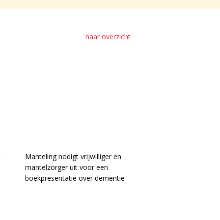
naar overzicht
Boekpresentatie
‘Mamadag: tot de
dementie ons
scheidt’
19 maart 2026
t
Manteling nodigt vrijwilliger en
e
mantelzorger uit voor een
boekpresentatie over dementie
> Lees meer