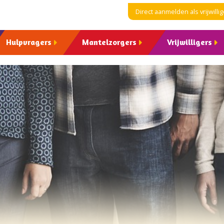
Direct aanmelden als vrijwillig
Hulpvragers
Mantelzorgers
Vrijwilligers