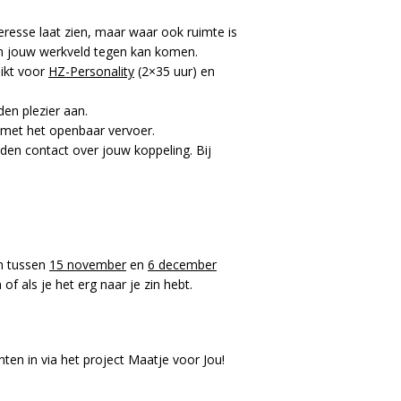
eresse laat zien, maar waar ook ruimte is
r in jouw werkveld tegen kan komen.
hikt voor
HZ-Personality
(2×35 uur) en
den plezier aan.
f met het openbaar vervoer.
den contact over jouw koppeling. Bij
en tussen
15 november
en
6 december
of als je het erg naar je zin hebt.
nten in via het project Maatje voor Jou!