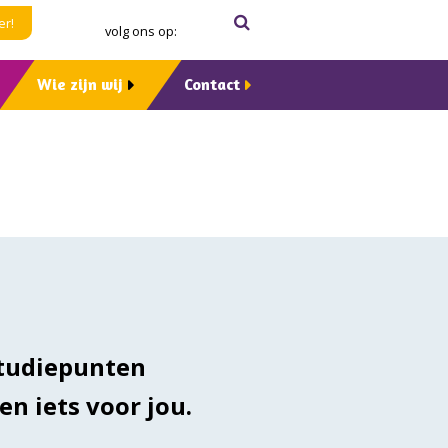
Zoeken
Verzenden
er!
volg ons op:
Wie zijn wij
Contact
studiepunten
en iets voor jou.