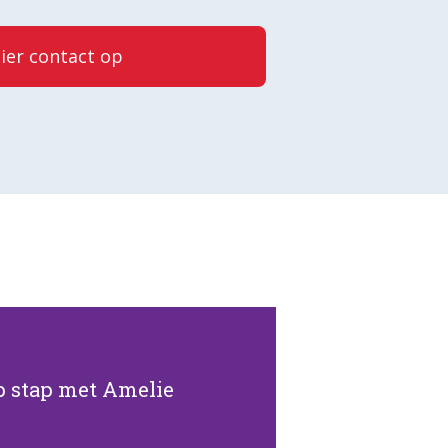
ier contact op
Lees verder
p stap met Amelie
met Amelie.
verslag van zijn contact