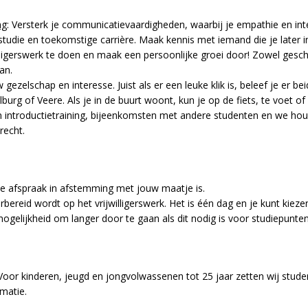
ng
: Versterk je communicatievaardigheden, waarbij je empathie en int
je studie en toekomstige carrière. Maak kennis met iemand die je late
illigerswerk te doen en maak een persoonlijke groei door! Zowel gesc
an.
gezelschap en interesse. Juist als er een leuke klik is, beleef je er bei
burg of Veere. Als je in de buurt woont, kun je op de fiets, te voet o
n introductietraining, bijeenkomsten met andere studenten en we hou
recht.
de afspraak in afstemming met jouw maatje is.
ereid wordt op het vrijwilligerswerk. Het is één dag en je kunt kiez
 mogelijkheid om langer door te gaan als dit nodig is voor studiepunten 
d. Voor kinderen, jeugd en jongvolwassenen tot 25 jaar zetten wij stude
matie.