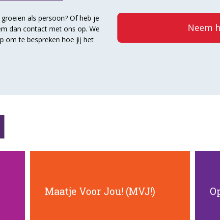
n groeien als persoon? Of heb je
Neem h
Neem dan contact met ons op. We
p om te bespreken hoe jij het
Lees verder
Maatje Voor Jou! (MVJ!)
O
ondernemen
om samen iets leuks te