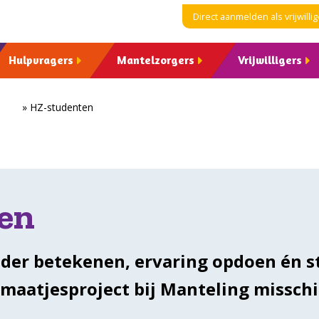
Direct aanmelden als vrijwillig
Hulpvragers
Mantelzorgers
Vrijwilligers
ome
»
HZ-studenten
en
 ander betekenen, ervaring opdoen én 
 maatjesproject bij Manteling misschi