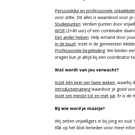
Persoonlijke en professionele ontwikkeli
voor stilte. Dit alles is waardevol voor 
Studiepunten
: Verdien punten door vrijw
WOR
(2×40 uur) of een combinatie daarv
Een ander helpen
: Help iemand door jouw 
In de buurt
: Inzet in de gemeenten Middel
Professionele begeleiding
: We bieden ee
vragen kun je altijd bij een coördinator te
Wat wordt van jou verwacht?
Inzet één keer per twee weken
, waarbij 
Introductietraining
waardoor je goed voorb
Inzet ten minste tot en met juli
. Er is de
Bij wie word je maatje?
Wij zetten vrijwilligers in bij jong en ou
Klik op het blok beneden voor meer infor