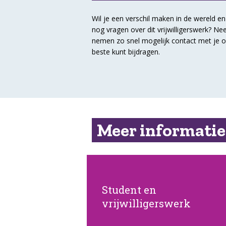
Wil je een verschil maken in de wereld e
nog vragen over dit vrijwilligerswerk? 
nemen zo snel mogelijk contact met je o
beste kunt bijdragen.
Meer informatie
Student en
Lees verder
vrijwilligerswerk
studiepunten verdienen!
Leuk vrijwilligerswerk én