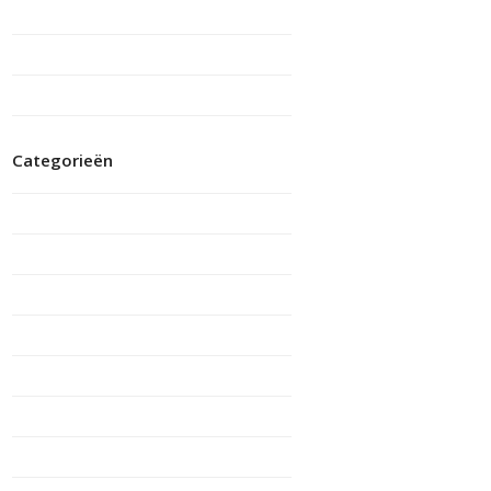
februari 2017
januari 2017
november 2016
Categorieën
Documenten
Ervaring mantelzorger
Ervaring vrijwilliger
Jaarverslagen
jonge-mantelzorger
Nieuws
quote