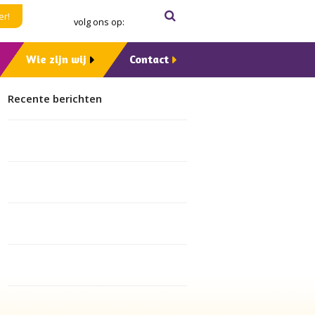
Zoeken
Verzenden
er!
volg ons op:
Wie zijn wij
Contact
Recente berichten
10 jaar Maatje voor Jou! bij
Manteling
Maatjes Samen Vooruit voor een
toekomstbestendig maatjesproject
Dementie raakt iedereen. Help jij
mee?
Boekpresentatie ‘Mamadag: tot de
dementie ons scheidt’
Zeeuwse verkenning naar
Expertisecentrum Mantelzorg