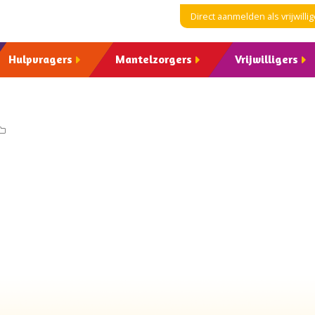
Direct aanmelden als vrijwillig
Hulpvragers
Mantelzorgers
Vrijwilligers
2019
Nieuws