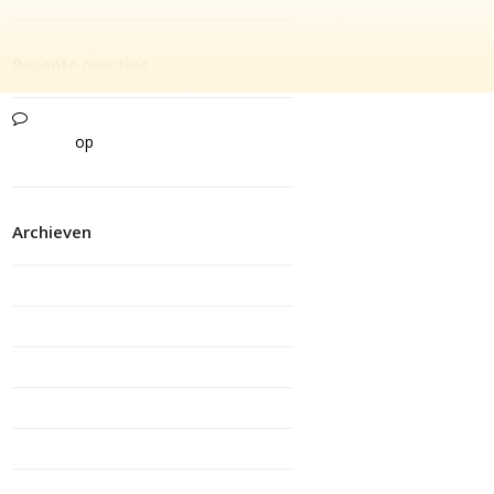
Recente reacties
Een mooie herinnering | Stichting
JMZ Pro
op
Manteling wint Alice van
Laar prijs
Archieven
juni 2026
maart 2026
februari 2026
december 2025
november 2025
oktober 2025