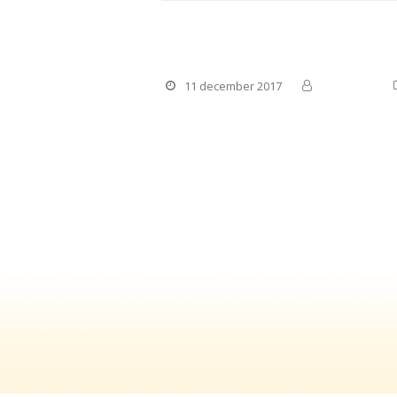
Maatje voor Jou! een su
11 december 2017
Manteling