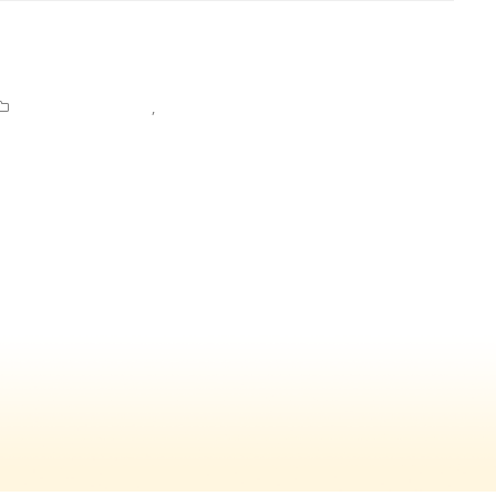
cces
jonge-mantelzorger
,
Nieuws