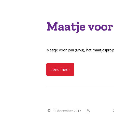
Maatje voor
Maatje voor Jou! (MVJ!), het maatjesproj
Lees meer
Reminder reiskosten
11 december 2017
Manteling