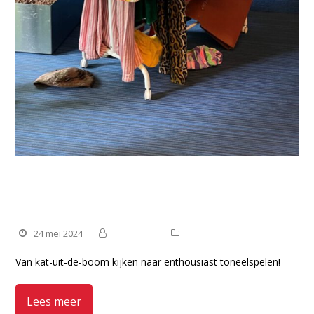
Ontmoetsmoesjes: een enthousiaste
deelneemster vertelt!
24 mei 2024
Manteling
Nieuws
Van kat-uit-de-boom kijken naar enthousiast toneelspelen!
Lees meer