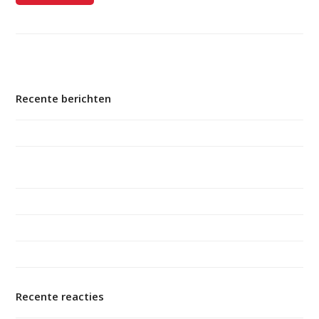
Recente berichten
10 jaar Maatje voor Jou! bij Manteling
Maatjes Samen Vooruit voor een toekomstbestendig
maatjesproject
Dementie raakt iedereen. Help jij mee?
Boekpresentatie ‘Mamadag: tot de dementie ons scheidt’
Zeeuwse verkenning naar Expertisecentrum Mantelzorg
Recente reacties