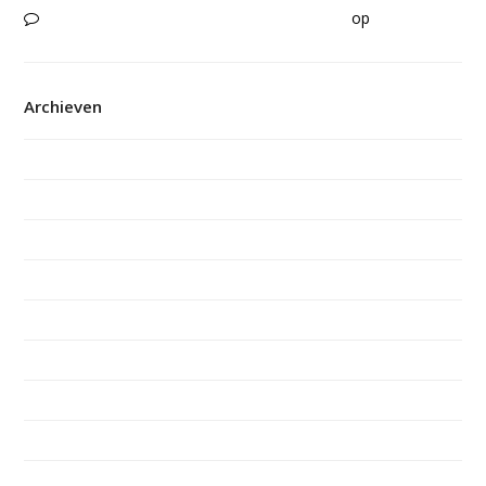
Een mooie herinnering | Stichting JMZ Pro
op
Manteling
wint Alice van Laar prijs
Archieven
juni 2026
maart 2026
februari 2026
december 2025
november 2025
oktober 2025
september 2025
mei 2025
maart 2025