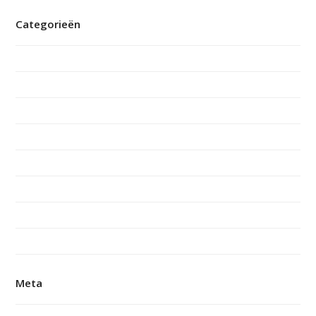
Categorieën
Documenten
Ervaring mantelzorger
Ervaring vrijwilliger
Jaarverslagen
jonge-mantelzorger
Nieuws
quote
Vacatures
Meta