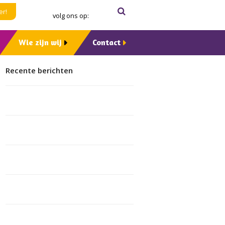
Zoeken
Verzenden
er!
volg ons op:
Wie zijn wij
Contact
Recente berichten
10 jaar Maatje voor Jou! bij
Manteling
Maatjes Samen Vooruit voor een
toekomstbestendig maatjesproject
Dementie raakt iedereen. Help jij
mee?
Boekpresentatie ‘Mamadag: tot de
dementie ons scheidt’
Zeeuwse verkenning naar
Expertisecentrum Mantelzorg