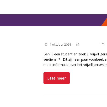
Vrijwilligerswerk voor
1 oktober 2024
Manteling
Ben jij een student en zoek jij vrijwilli
verdienen? Dit zijn een paar voorbeelden 
meer informatie over het vrijwilligerswe
Lees meer