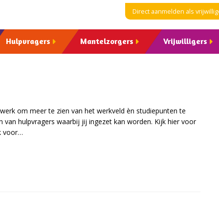
Direct aanmelden als vrijwillig
Hulpvragers
Mantelzorgers
Vrijwilligers
 HZ-studenten
Vacatures
gerswerk om meer te zien van het werkveld èn studiepunten te
van hulpvragers waarbij jij ingezet kan worden. Kijk hier voor
rk voor…