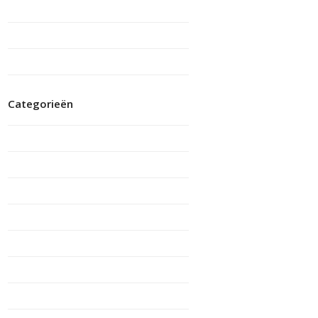
februari 2017
januari 2017
november 2016
Categorieën
Documenten
Ervaring mantelzorger
Ervaring vrijwilliger
Jaarverslagen
jonge-mantelzorger
Nieuws
quote