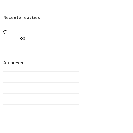
Recente reacties
Een mooie herinnering | Stichting
JMZ Pro
op
Manteling wint Alice van
Laar prijs
Archieven
juni 2026
maart 2026
februari 2026
december 2025
november 2025
oktober 2025