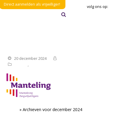
Direct aanmelden als vrijwilliger!
volg ons op:
Zoeken
Verzenden
Word jij komend studiejaar onze
stagiair Social Work?
20 december 2024
Manteling
Nieuws
,
Vacatures
Home
»
Archieven voor december 2024