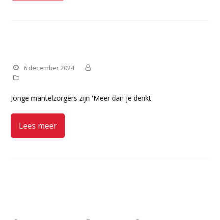
Week van de Jonge Mantelzorger
6 december 2024
Manteling
jonge-mantelzorger
Jonge mantelzorgers zijn 'Meer dan je denkt'
Lees meer
Activiteiten voor jonge
mantelzorgers