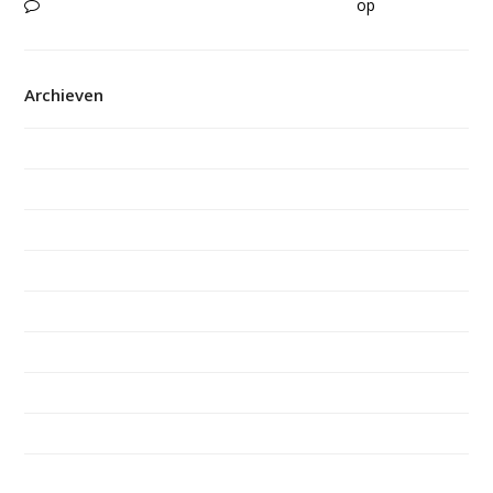
Een mooie herinnering | Stichting JMZ Pro
op
Manteling
wint Alice van Laar prijs
Archieven
juni 2026
maart 2026
februari 2026
december 2025
november 2025
oktober 2025
september 2025
mei 2025
maart 2025