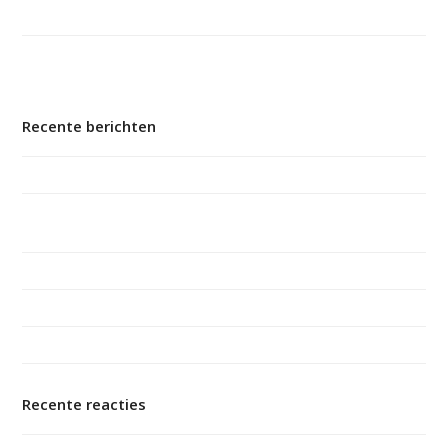
Recente berichten
10 jaar Maatje voor Jou! bij Manteling
Maatjes Samen Vooruit voor een toekomstbestendig
maatjesproject
Dementie raakt iedereen. Help jij mee?
Boekpresentatie ‘Mamadag: tot de dementie ons scheidt’
Zeeuwse verkenning naar Expertisecentrum Mantelzorg
Recente reacties