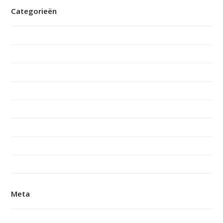
Categorieën
Documenten
Ervaring mantelzorger
Ervaring vrijwilliger
Jaarverslagen
jonge-mantelzorger
Nieuws
quote
Vacatures
Meta
Login