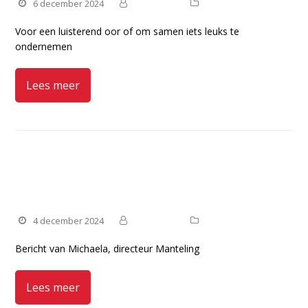
6 december 2024
Manteling
Nieuws
Voor een luisterend oor of om samen iets leuks te
ondernemen
Lees meer
Eindejaarsbericht 2024 van
Michaela
4 december 2024
Manteling
Nieuws
Bericht van Michaela, directeur Manteling
Lees meer